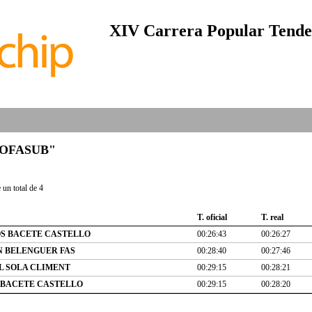
XIV Carrera Popular Tendet
 "COFASUB"
un total de 4
T. oficial
T. real
S BACETE CASTELLO
00:26:43
00:26:27
 BELENGUER FAS
00:28:40
00:27:46
L SOLA CLIMENT
00:29:15
00:28:21
 BACETE CASTELLO
00:29:15
00:28:20