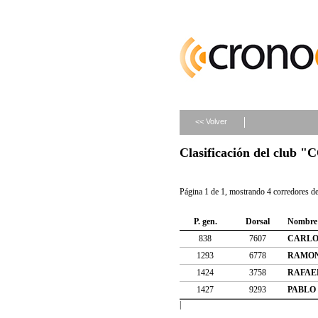
<< Volver
Clasificación del club
Página 1 de 1, mostrando 4 corredores de 
P. gen.
Dorsal
Nombre
838
7607
CARLO
1293
6778
RAMON
1424
3758
RAFAE
1427
9293
PABLO
|