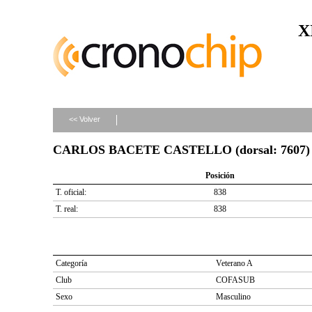
X
<< Volver
CARLOS BACETE CASTELLO (dorsal: 7607)
Posición
T. oficial:
838
T. real:
838
Categoría
Veterano A
Club
COFASUB
Sexo
Masculino