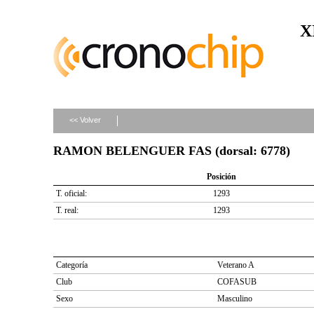
X
<< Volver
RAMON BELENGUER FAS (dorsal: 6778)
Posición
T. oficial:
1293
T. real:
1293
Categoría
Veterano A
Club
COFASUB
Sexo
Masculino