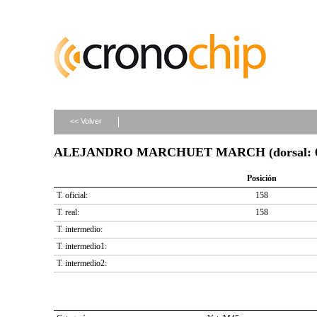
<< Volver
ALEJANDRO MARCHUET MARCH (dorsal: 6
Posición
T. oficial:
158
T. real:
158
T. intermedio:
T. intermedio1:
T. intermedio2: