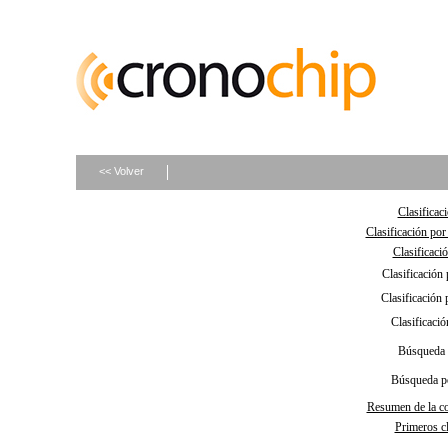
<< Volver
Clasificac
Clasificación por
Clasificaci
Clasificación 
Clasificación 
Clasificació
Búsqueda 
Búsqueda p
Resumen de la c
Primeros cl