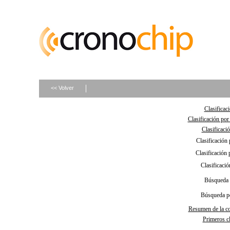
<< Volver
Clasificac
Clasificación por
Clasificaci
Clasificación 
Clasificación 
Clasificació
Búsqueda 
Búsqueda p
Resumen de la c
Primeros cl