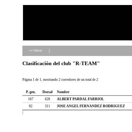
<< Volver
Clasificación del club "R-TEAM"
Página 1 de 1, mostrando 2 corredores de un total de 2
P. gen.
Dorsal
Nombre
167
628
ALBERT PARDAL FARRIOL
92
311
JOSE ANGEL FERNANDEZ RODRIGUEZ
|