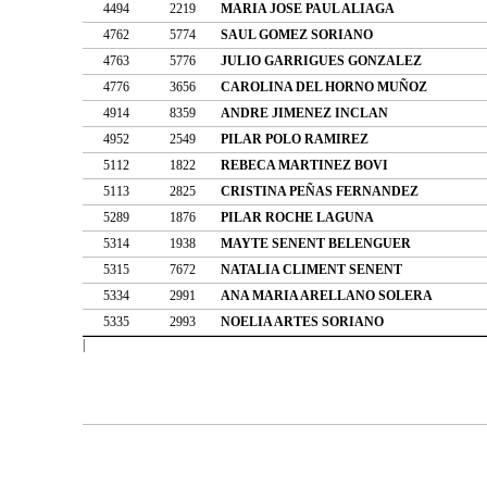
4494
2219
MARIA JOSE PAUL ALIAGA
4762
5774
SAUL GOMEZ SORIANO
4763
5776
JULIO GARRIGUES GONZALEZ
4776
3656
CAROLINA DEL HORNO MUÑOZ
4914
8359
ANDRE JIMENEZ INCLAN
4952
2549
PILAR POLO RAMIREZ
5112
1822
REBECA MARTINEZ BOVI
5113
2825
CRISTINA PEÑAS FERNANDEZ
5289
1876
PILAR ROCHE LAGUNA
5314
1938
MAYTE SENENT BELENGUER
5315
7672
NATALIA CLIMENT SENENT
5334
2991
ANA MARIA ARELLANO SOLERA
5335
2993
NOELIA ARTES SORIANO
|