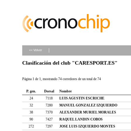
<< Volver
Clasificación del club "CARESPORT.ES"
Página 1 de 1, mostrando 74 corredores de un total de 74
P. gen.
Dorsal
Nombre
24
7118
LUIS AGUSTIN ESCRICHE
32
7280
MANUEL GONZALEZ IZQUIERDO
38
7370
ALEXANDER MURIEL MORALES
90
7427
RAQUEL LANDIN COBOS
272
7297
JOSE LUIS IZQUIERDO MONTES