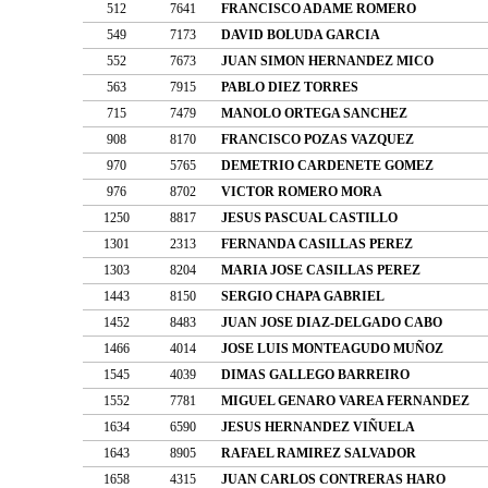
512
7641
FRANCISCO ADAME ROMERO
549
7173
DAVID BOLUDA GARCIA
552
7673
JUAN SIMON HERNANDEZ MICO
563
7915
PABLO DIEZ TORRES
715
7479
MANOLO ORTEGA SANCHEZ
908
8170
FRANCISCO POZAS VAZQUEZ
970
5765
DEMETRIO CARDENETE GOMEZ
976
8702
VICTOR ROMERO MORA
1250
8817
JESUS PASCUAL CASTILLO
1301
2313
FERNANDA CASILLAS PEREZ
1303
8204
MARIA JOSE CASILLAS PEREZ
1443
8150
SERGIO CHAPA GABRIEL
1452
8483
JUAN JOSE DIAZ-DELGADO CABO
1466
4014
JOSE LUIS MONTEAGUDO MUÑOZ
1545
4039
DIMAS GALLEGO BARREIRO
1552
7781
MIGUEL GENARO VAREA FERNANDEZ
1634
6590
JESUS HERNANDEZ VIÑUELA
1643
8905
RAFAEL RAMIREZ SALVADOR
1658
4315
JUAN CARLOS CONTRERAS HARO