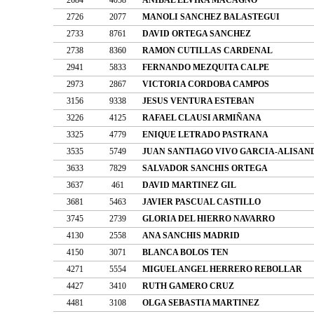
2726
2077
MANOLI SANCHEZ BALASTEGUI
2733
8761
DAVID ORTEGA SANCHEZ
2738
8360
RAMON CUTILLAS CARDENAL
2941
5833
FERNANDO MEZQUITA CALPE
2973
2867
VICTORIA CORDOBA CAMPOS
3156
9338
JESUS VENTURA ESTEBAN
3226
4125
RAFAEL CLAUSI ARMIÑANA
3325
4779
ENIQUE LETRADO PASTRANA
3535
5749
JUAN SANTIAGO VIVO GARCIA-ALISAN
3633
7829
SALVADOR SANCHIS ORTEGA
3637
461
DAVID MARTINEZ GIL
3681
5463
JAVIER PASCUAL CASTILLO
3745
2739
GLORIA DEL HIERRO NAVARRO
4130
2558
ANA SANCHIS MADRID
4150
3071
BLANCA BOLOS TEN
4271
5554
MIGUEL ANGEL HERRERO REBOLLAR
4427
3410
RUTH GAMERO CRUZ
4481
3108
OLGA SEBASTIA MARTINEZ