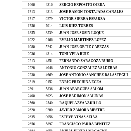
1666
4316
SERGIO EXPOSITO OJEDA
1713
4313
JOSE RAMON TORTAJADA CANALES
1717
9279
VICTOR SIERRA ESPARZA
1756
7914
LUIS DIEZ TORRES
1855
8539
JUAN JOSE SUSIN LUQUE
1922
9466
EVELIO MARTINEZ LOPEZ
1980
5242
JUAN JOSE ORTIZ CABEZAS
2036
4314
TONI VELA RUIZ
2213
4851
FERNANDO ZARAGOZA RUBIO
2228
4046
ANTONIO GONZALEZ VALDERAS
2230
4669
JOSE ANTONIO SANCHEZ BALASTEGUI
2319
9152
ENRIC FRECHINA EGEA
2391
5836
JUAN ABARGUES SALOM
2400
6023
JOSE BADIMON SALINAS
2560
2540
RAQUEL VAYA VADILLO
2620
9280
JAVIER ZAMORA MESTRE
2635
9056
ESTEVE VIÑAS SELVA
2656
5897
FRANCISCO PARRA BENITEZ
2684
4058
ANIBAL ELVIRA MACAGNO