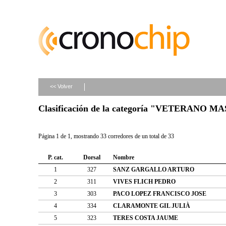
<< Volver
Clasificación de la categoría "VETERANO M
Página 1 de 1, mostrando 33 corredores de un total de 33
P. cat.
Dorsal
Nombre
1
327
SANZ GARGALLO ARTURO
2
311
VIVES FLICH PEDRO
3
303
PACO LOPEZ FRANCISCO JOSE
4
334
CLARAMONTE GIL JULIÀ
5
323
TERES COSTA JAUME