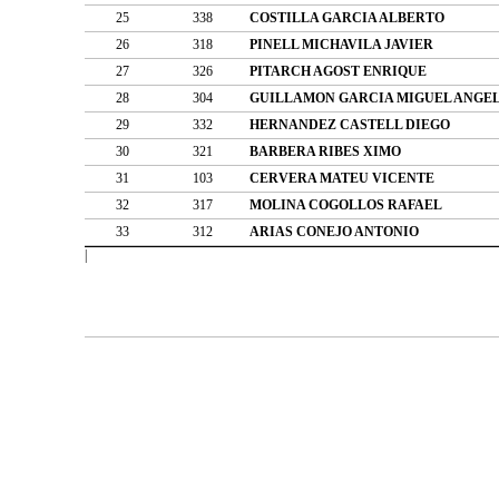
25
338
COSTILLA GARCIA ALBERTO
26
318
PINELL MICHAVILA JAVIER
27
326
PITARCH AGOST ENRIQUE
28
304
GUILLAMON GARCIA MIGUEL ANGE
29
332
HERNANDEZ CASTELL DIEGO
30
321
BARBERA RIBES XIMO
31
103
CERVERA MATEU VICENTE
32
317
MOLINA COGOLLOS RAFAEL
33
312
ARIAS CONEJO ANTONIO
|