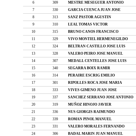
6
309
MESTRE MESEGUER ANTONIO
7
330
GARCIA CUENCA JUAN JOSE
8
313
SANZ PASTOR AGUSTIN
9
310
LEAL TOMAS VICTOR
10
315
BRUNO CANOS FRANCISCO
11
329
VIVO MONTIEL HERMENEGILDO
12
324
BELTRAN CASTILLO JOSE LUIS
13
328
VALERO PEIRO JOSE MANUEL
14
307
MEDALL CENTELLES JOSE LUIS
15
340
SEGARRA BOIX RAMIR
16
314
PERAIRE ESCRIG EMILIO
17
301
RIPOLLES ROCA JOSE MARIA
18
333
VIVES GIMENO JUAN JOSE
19
337
SANCHEZ SERRANO JOSE ANTONIO
20
319
MUÑOZ HINOJO JAVIER
21
336
NUS GIORGIS RAIMUNDO
22
339
ROMAN PINOL MANUEL
23
331
VALERO MORALES FERNANDO
24
306
BADAL MARIN JUAN MANUEL