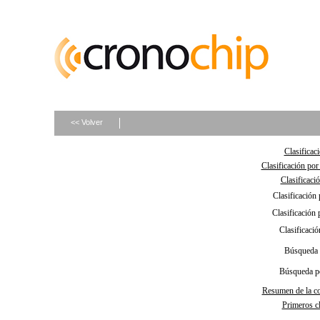
<< Volver
Clasificac
Clasificación por
Clasificaci
Clasificación 
Clasificación 
Clasificació
Búsqueda 
Búsqueda p
Resumen de la c
Primeros cl