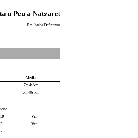
ta a Peu a Natzaret
Resultados Definitivos
Media
7m 4s/km
6m 40s/km
ición
339
Ver
2
Ver
2