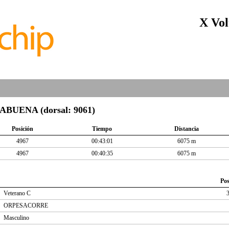
X Vol
UENA (dorsal: 9061)
Posición
Tiempo
Distancia
4967
00:43:01
6075 m
4967
00:40:35
6075 m
Pos
Veterano C
ORPESACORRE
Masculino