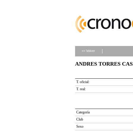
<< Volver
ANDRES TORRES CASAB
T. oficial:
T. real:
Categoría
Club
Sexo