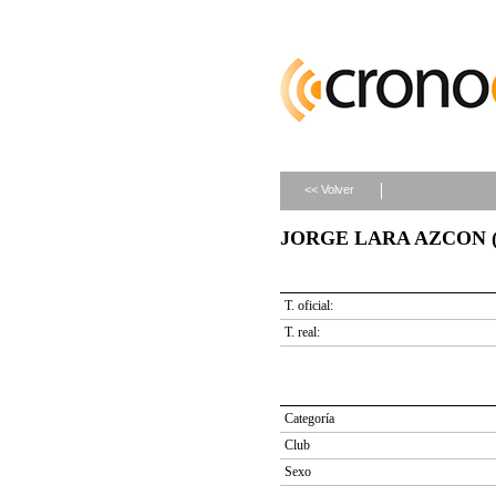
<< Volver
JORGE LARA AZCON (do
T. oficial:
T. real:
Categoría
Club
Sexo