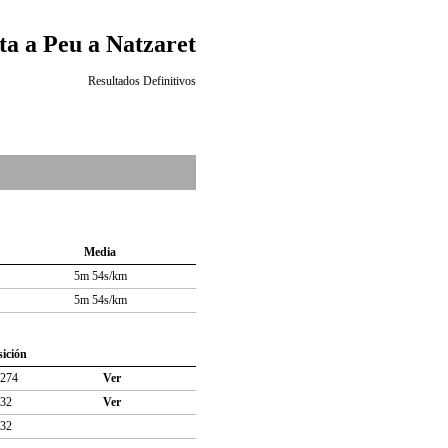
ta a Peu a Natzaret
Resultados Definitivos
Media
5m 54s/km
5m 54s/km
sición
274
Ver
32
Ver
32