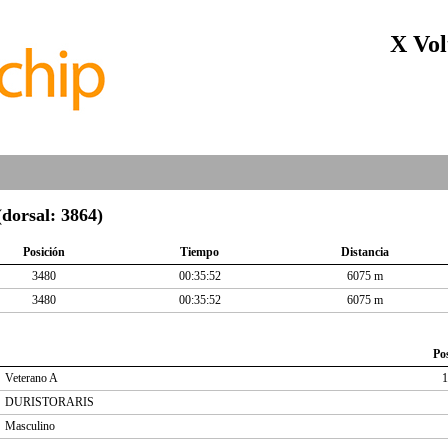
X Vol
rsal: 3864)
Posición
Tiempo
Distancia
3480
00:35:52
6075 m
3480
00:35:52
6075 m
Po
Veterano A
1
DURISTORARIS
Masculino