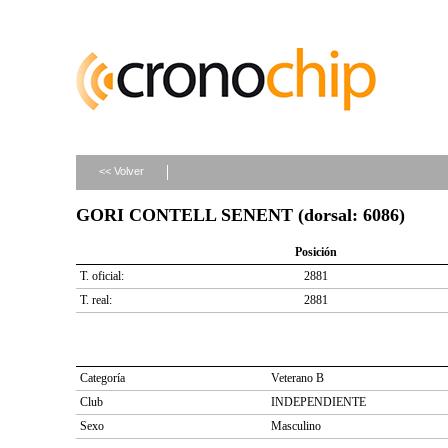
<< Volver
GORI CONTELL SENENT (dorsal: 6086)
Posición
T. oficial:
2881
T. real:
2881
Categoría
Veterano B
Club
INDEPENDIENTE
Sexo
Masculino