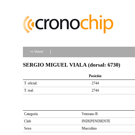
<< Volver
SERGIO MIGUEL VIALA (dorsal: 6730)
Posición
T. oficial:
2744
T. real:
2744
Categoría
Veterano B
Club
INDEPENDIENTE
Sexo
Masculino