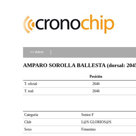
<< Volver
AMPARO SOROLLA BALLESTA (dorsal: 204
Posición
T. oficial:
2646
T. real:
2646
Categoría
Senior F
Club
L@S GLORIOS@S
Sexo
Femenino