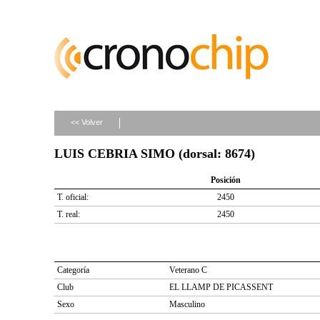
<< Volver
LUIS CEBRIA SIMO (dorsal: 8674)
Posición
T. oficial:
2450
T. real:
2450
Categoría
Veterano C
Club
EL LLAMP DE PICASSENT
Sexo
Masculino