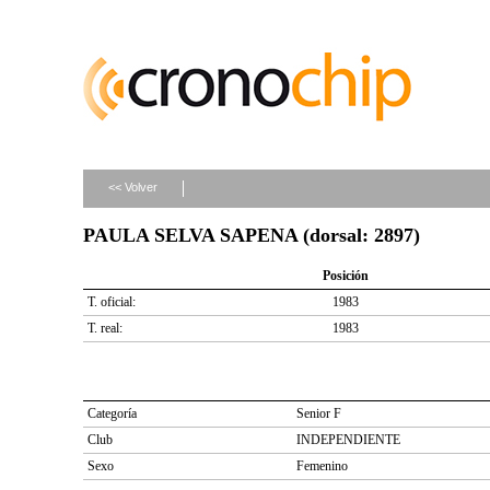
<< Volver
PAULA SELVA SAPENA (dorsal: 2897)
Posición
T. oficial:
1983
T. real:
1983
Categoría
Senior F
Club
INDEPENDIENTE
Sexo
Femenino