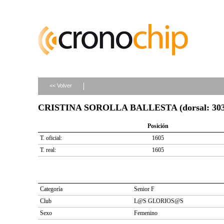
<< Volver
CRISTINA SOROLLA BALLESTA (dorsal: 303
Posición
T. oficial:
1605
T. real:
1605
Categoría
Senior F
Club
L@S GLORIOS@S
Sexo
Femenino