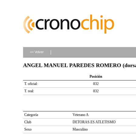
<< Volver
ANGEL MANUEL PAREDES ROMERO (dorsal
Posición
T. oficial:
832
T. real:
832
Categoría
Veterano A
Club
DETORAS.ES ATLETISMO
Sexo
Masculino