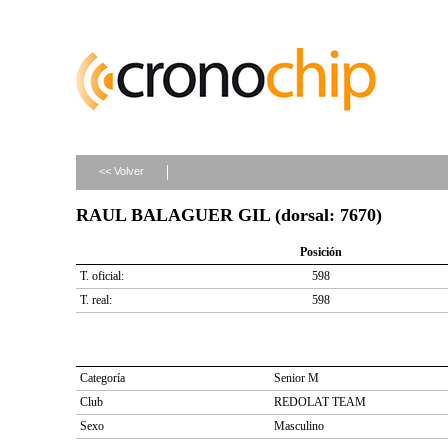
<< Volver
RAUL BALAGUER GIL (dorsal: 7670)
Posición
T. oficial:
598
T. real:
598
Categoría
Senior M
Club
REDOLAT TEAM
Sexo
Masculino