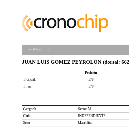
<< Volver
JUAN LUIS GOMEZ PEYROLON (dorsal: 662
Posición
T. oficial:
578
T. real:
578
Categoría
Senior M
Club
INDEPENDIENTE
Sexo
Masculino