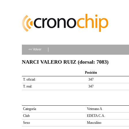
<< Volver
NARCI VALERO RUIZ (dorsal: 7083)
Posición
T. oficial:
347
T. real:
347
Categoría
Veterano A
Club
EDETA C.A.
Sexo
Masculino