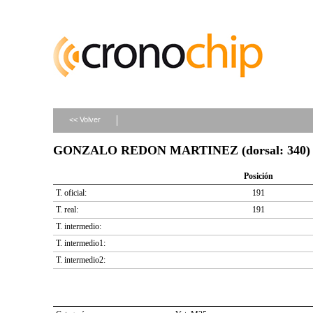
<< Volver
GONZALO REDON MARTINEZ (dorsal: 340)
Posición
T. oficial:
191
T. real:
191
T. intermedio:
T. intermedio1:
T. intermedio2: