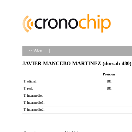
<< Volver
JAVIER MANCEBO MARTINEZ (dorsal: 480)
Posición
T. oficial:
181
T. real:
181
T. intermedio:
T. intermedio1:
T. intermedio2: