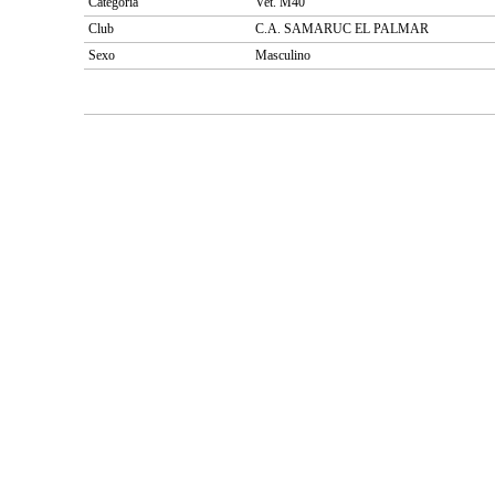
Categoría
Vet. M40
Club
C.A. SAMARUC EL PALMAR
Sexo
Masculino