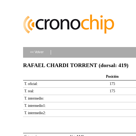
<< Volver
RAFAEL CHARDI TORRENT (dorsal: 419)
Posición
T. oficial:
175
T. real:
175
T. intermedio:
T. intermedio1:
T. intermedio2: