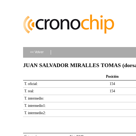
<< Volver
JUAN SALVADOR MIRALLES TOMAS (dorsal
Posición
T. oficial:
154
T. real:
154
T. intermedio:
T. intermedio1:
T. intermedio2: