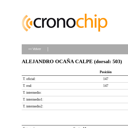
<< Volver
ALEJANDRO OCAÑA CALPE (dorsal: 503)
Posición
T. oficial:
147
T. real:
147
T. intermedio:
T. intermedio1:
T. intermedio2: