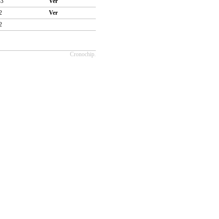
43
Ver
2
Ver
2
Cronochip.