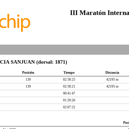
III Maratón Interna
A SANJUAN (dorsal: 1871)
Posición
Tiempo
Distancia
139
02:58:25
42195 m
139
02:58:21
42195 m
00:41:47
01:29:26
02:07:22
Pos