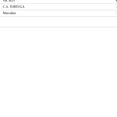
Vet. M35
C.A. TORTUGA
Masculino