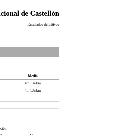
cional de Castellón
Resultados definitivos
Media
4m 13s/km
4m 13s/km
ición