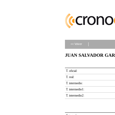
<< Volver
JUAN SALVADOR GARCI
T. oficial:
T. real:
T. intermedio:
T. intermedio1:
T. intermedio2: