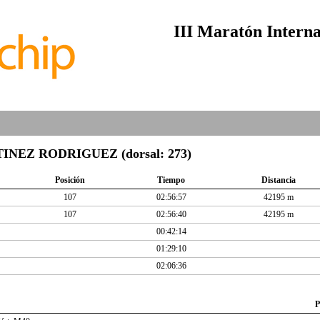
III Maratón Interna
EZ RODRIGUEZ (dorsal: 273)
Posición
Tiempo
Distancia
107
02:56:57
42195 m
107
02:56:40
42195 m
00:42:14
01:29:10
02:06:36
P