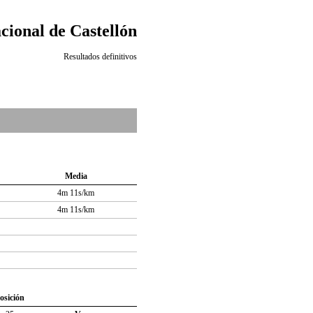
cional de Castellón
Resultados definitivos
Media
4m 11s/km
4m 11s/km
osición