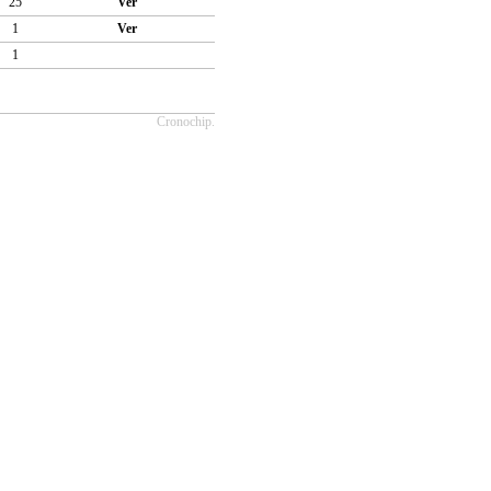
25
Ver
1
Ver
1
Cronochip.