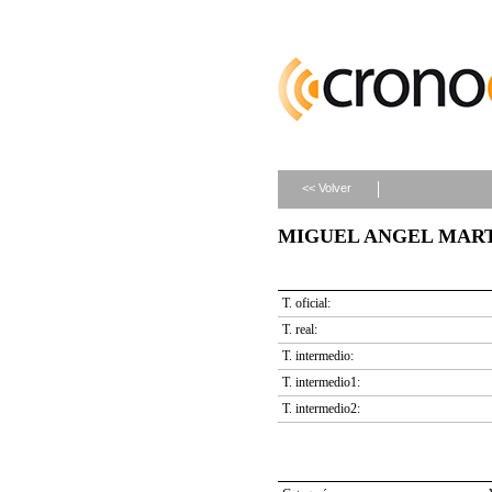
<< Volver
MIGUEL ANGEL MARTIN
T. oficial:
T. real:
T. intermedio:
T. intermedio1:
T. intermedio2: