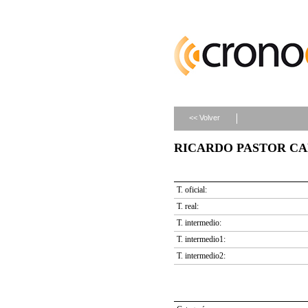
<< Volver
RICARDO PASTOR CABE
T. oficial:
T. real:
T. intermedio:
T. intermedio1:
T. intermedio2: