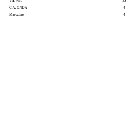
Vet. M35
35
C.A. ONDA
4
Masculino
4