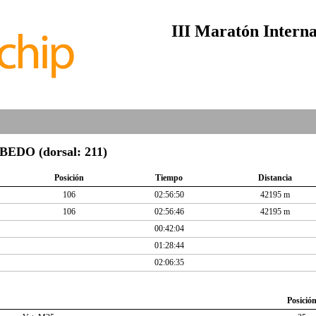
III Maratón Interna
DO (dorsal: 211)
Posición
Tiempo
Distancia
106
02:56:50
42195 m
106
02:56:46
42195 m
00:42:04
01:28:44
02:06:35
Posició