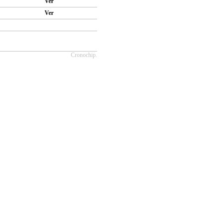
Ver
Ver
Cronochip.