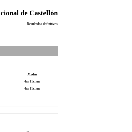
cional de Castellón
Resultados definitivos
Media
4m 11s/km
4m 11s/km
n