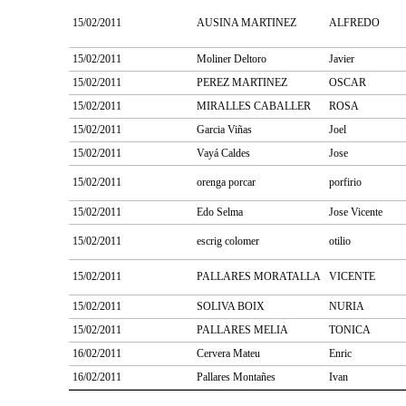
15/02/2011
AUSINA MARTINEZ
ALFREDO
15/02/2011
Moliner Deltoro
Javier
15/02/2011
PEREZ MARTINEZ
OSCAR
15/02/2011
MIRALLES CABALLER
ROSA
15/02/2011
Garcia Viñas
Joel
15/02/2011
Vayá Caldes
Jose
15/02/2011
orenga porcar
porfirio
15/02/2011
Edo Selma
Jose Vicente
15/02/2011
escrig colomer
otilio
15/02/2011
PALLARES MORATALLA
VICENTE
15/02/2011
SOLIVA BOIX
NURIA
15/02/2011
PALLARES MELIA
TONICA
16/02/2011
Cervera Mateu
Enric
16/02/2011
Pallares Montañes
Ivan