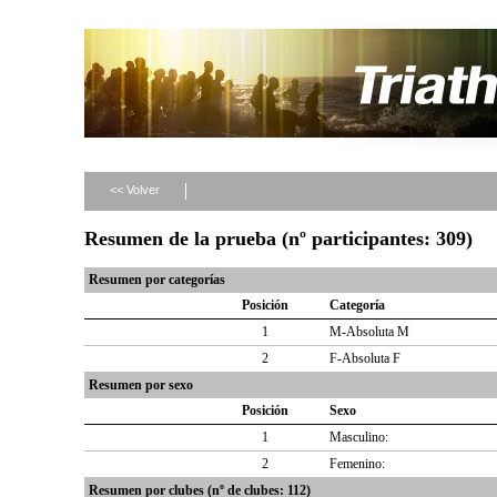
<< Volver
Resumen de la prueba (nº participantes: 309)
Resumen por categorías
Posición
Categoría
1
M-Absoluta M
2
F-Absoluta F
Resumen por sexo
Posición
Sexo
1
Masculino:
2
Femenino:
Resumen por clubes (nº de clubes: 112)