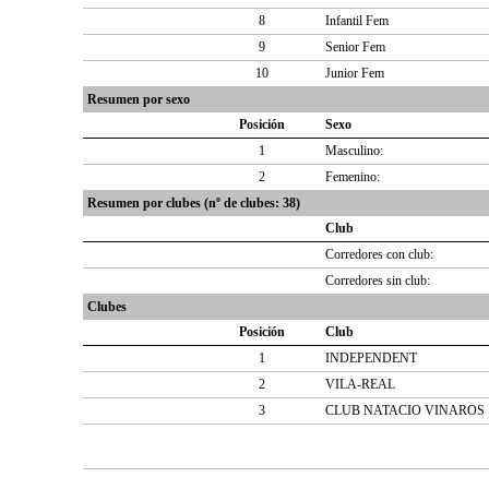
8
Infantil Fem
9
Senior Fem
10
Junior Fem
Resumen por sexo
Posición
Sexo
1
Masculino:
2
Femenino:
Resumen por clubes (nº de clubes: 38)
Club
Corredores con club:
Corredores sin club:
Clubes
Posición
Club
1
INDEPENDENT
2
VILA-REAL
3
CLUB NATACIO VINAROS