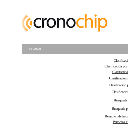
<< Volver
Clasificac
Clasificación por
Clasificaci
Clasificación 
Clasificación 
Clasificació
Búsqueda 
Búsqueda p
Resumen de la c
Primeros cl