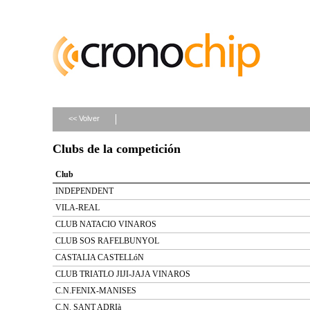
<< Volver
Clubs de la competición
Club
INDEPENDENT
VILA-REAL
CLUB NATACIO VINAROS
CLUB SOS RAFELBUNYOL
CASTALIA CASTELLóN
CLUB TRIATLO JIJI-JAJA VINAROS
C.N.FENIX-MANISES
C.N. SANT ADRIà