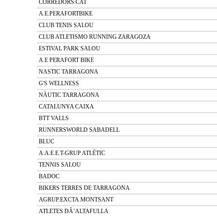
CORREDORS.CAT
A.E.PERAFORTBIKE
CLUB TENIS SALOU
CLUB ATLETISMO RUNNING ZARAGOZA
ESTIVAL PARK SALOU
A.E PERAFORT BIKE
NASTIC TARRAGONA
G'S WELLNESS
NÀUTIC TARRAGONA
CATALUNYA CAIXA
BTT VALLS
RUNNERSWORLD SABADELL
BLUC
A.A.E.E.T-GRUP ATLÈTIC
TENNIS SALOU
BADOC
BIKERS TERRES DE TARRAGONA
AGRUP.EXCTA.MONTSANT
ATLETES DÂ´ALTAFULLA