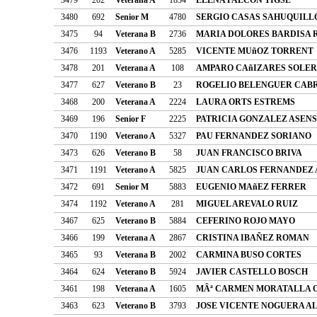
3480
692
Senior M
4780
SERGIO CASAS SAHUQUILL
3475
94
Veterana B
2736
MARIA DOLORES BARDISA 
3476
1193
Veterano A
5285
VICENTE MUñOZ TORRENT
3478
201
Veterana A
108
AMPARO CAñIZARES SOLER
3477
627
Veterano B
23
ROGELIO BELENGUER CAB
3468
200
Veterana A
2224
LAURA ORTS ESTREMS
3469
196
Senior F
2225
PATRICIA GONZALEZ ASENS
3470
1190
Veterano A
5327
PAU FERNANDEZ SORIANO
3473
626
Veterano B
58
JUAN FRANCISCO BRIVA
3471
1191
Veterano A
5825
JUAN CARLOS FERNANDEZ
3472
691
Senior M
5883
EUGENIO MAñEZ FERRER
3474
1192
Veterano A
281
MIGUEL AREVALO RUIZ
3467
625
Veterano B
5884
CEFERINO ROJO MAYO
3466
199
Veterana A
2867
CRISTINA IBAÑEZ ROMAN
3465
93
Veterana B
2002
CARMINA BUSO CORTES
3464
624
Veterano B
5924
JAVIER CASTELLO BOSCH
3461
198
Veterana A
1605
MÂª CARMEN MORATALLA 
3463
623
Veterano B
3793
JOSE VICENTE NOGUERA A