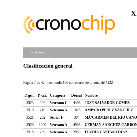
X
<< Volver
Clasificación general
Página 7 de 42, mostrando 100 corredores de un total de 4122
P. gen.
P. cat.
Categoría
Dorsal
Nombre
3523
226
Veterano C
4468
JOSE SALVADOR GOMEZ
3519
210
Veterana A
1815
AMPARO PEREZ SANCHEZ
3521
202
Senior F
384
MÂªCARMEN DEL RIO CANO
3520
1200
Veterano A
4968
GERMAN SANCHEZ CARBO
3515
209
Veterana A
2959
ELVIRA CASTAñO DIAZ