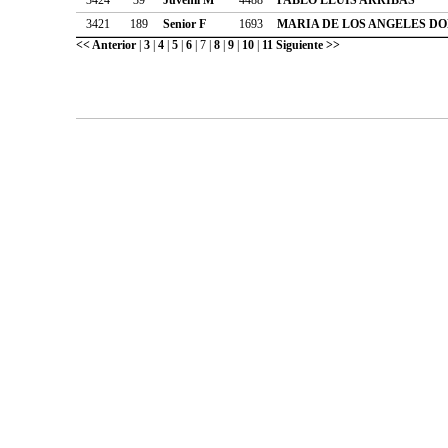
3421
189
Senior F
1693
MARIA DE LOS ANGELES D
<< Anterior
|
3
|
4
|
5
|
6
|
7
|
8
|
9
|
10
|
11
Siguiente >>