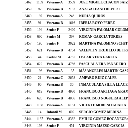
3462
1189
Veterano A
3509
JOSE MIGUEL CHACON SAIZ
3459
92
Veterana B
2133
ANA GALEANO REVERT
3460
197
Veterana A
246
NURIA QUIROS
3455
91
Veterana B
1616
IBERIA ROYO PEREZ
3456
194
Senior F
2420
VIRGINIA PALOMAR COLO
3458
690
Senior M
397
ROMAN GARCIA TORRES
3457
195
Senior F
3022
MARTINA PALOMINO SCHäT
3452
621
Veterano B
4764
VALENTIN TRUJILLO DE P
3453
44
Cadete M
4765
OSCAR VERA GARCIA
3454
622
Veterano B
4766
PASCUAL VERA PANADERO
3451
196
Veterana A
135
MÂª ANGELES MARTIN GAS
3450
21
Veterana C
2658
AMPARO RUIZ CALPE
3449
90
Veterana B
36
INMACULADA SILLA LLAC
3446
619
Veterano B
4980
FRANCISCO ARTIAGA GRA
3447
620
Veterano B
4986
FRANCISCO NOGUERA ALE
3448
1188
Veterano A
6161
VICENTE MORENO GUAITA
3445
14
Infantil M
602
SERGIO GOMEZ MEDINA
3444
1187
Veterano A
8362
EMILIO GOMEZ BOCANEGR
3443
193
Senior F
451
VIRGINIA MAESO GARCIA