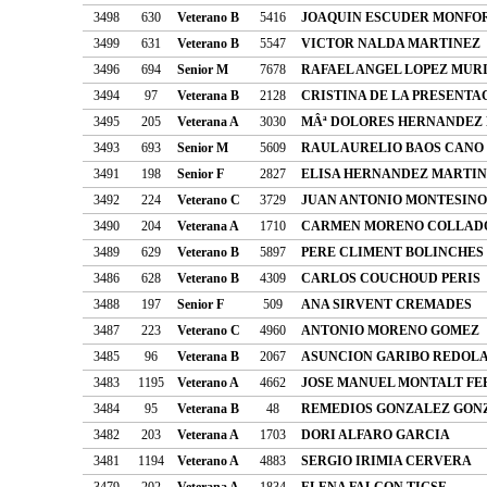
3498
630
Veterano B
5416
JOAQUIN ESCUDER MONFO
3499
631
Veterano B
5547
VICTOR NALDA MARTINEZ
3496
694
Senior M
7678
RAFAEL ANGEL LOPEZ MUR
3494
97
Veterana B
2128
CRISTINA DE LA PRESENTA
3495
205
Veterana A
3030
MÂª DOLORES HERNANDEZ
3493
693
Senior M
5609
RAUL AURELIO BAOS CANO
3491
198
Senior F
2827
ELISA HERNANDEZ MARTI
3492
224
Veterano C
3729
JUAN ANTONIO MONTESINO
3490
204
Veterana A
1710
CARMEN MORENO COLLAD
3489
629
Veterano B
5897
PERE CLIMENT BOLINCHES
3486
628
Veterano B
4309
CARLOS COUCHOUD PERIS
3488
197
Senior F
509
ANA SIRVENT CREMADES
3487
223
Veterano C
4960
ANTONIO MORENO GOMEZ
3485
96
Veterana B
2067
ASUNCION GARIBO REDOL
3483
1195
Veterano A
4662
JOSE MANUEL MONTALT FE
3484
95
Veterana B
48
REMEDIOS GONZALEZ GON
3482
203
Veterana A
1703
DORI ALFARO GARCIA
3481
1194
Veterano A
4883
SERGIO IRIMIA CERVERA
3479
202
Veterana A
1834
ELENA FALCON TIGSE