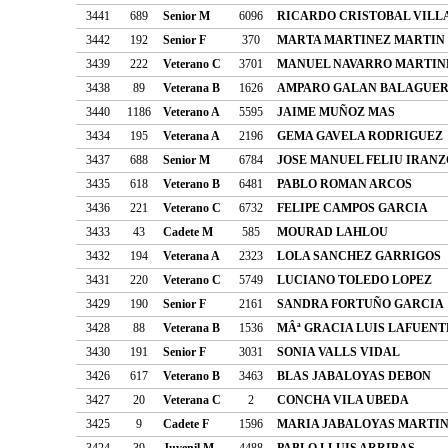
3441
689
Senior M
6096
RICARDO CRISTOBAL VILL
3442
192
Senior F
370
MARTA MARTINEZ MARTIN
3439
222
Veterano C
3701
MANUEL NAVARRO MARTIN
3438
89
Veterana B
1626
AMPARO GALAN BALAGUE
3440
1186
Veterano A
5595
JAIME MUÑOZ MAS
3434
195
Veterana A
2196
GEMA GAVELA RODRIGUEZ
3437
688
Senior M
6784
JOSE MANUEL FELIU IRANZ
3435
618
Veterano B
6481
PABLO ROMAN ARCOS
3436
221
Veterano C
6732
FELIPE CAMPOS GARCIA
3433
43
Cadete M
585
MOURAD LAHLOU
3432
194
Veterana A
2323
LOLA SANCHEZ GARRIGOS
3431
220
Veterano C
5749
LUCIANO TOLEDO LOPEZ
3429
190
Senior F
2161
SANDRA FORTUÑO GARCIA
3428
88
Veterana B
1536
MÂª GRACIA LUIS LAFUENT
3430
191
Senior F
3031
SONIA VALLS VIDAL
3426
617
Veterano B
3463
BLAS JABALOYAS DEBON
3427
20
Veterana C
2
CONCHA VILA UBEDA
3425
9
Cadete F
1596
MARIA JABALOYAS MARTI
3424
39
Juvenil M
4488
PABLO LLUIS ARRIBAS