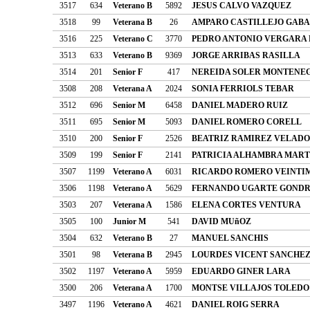
3517
634
Veterano B
5892
JESUS CALVO VAZQUEZ
3518
99
Veterana B
26
AMPARO CASTILLEJO GAB
3516
225
Veterano C
3770
PEDRO ANTONIO VERGARA 
3513
633
Veterano B
9369
JORGE ARRIBAS RASILLA
3514
201
Senior F
417
NEREIDA SOLER MONTENE
3508
208
Veterana A
2024
SONIA FERRIOLS TEBAR
3512
696
Senior M
6458
DANIEL MADERO RUIZ
3511
695
Senior M
5093
DANIEL ROMERO CORELL
3510
200
Senior F
2526
BEATRIZ RAMIREZ VELADO
3509
199
Senior F
2141
PATRICIA ALHAMBRA MART
3507
1199
Veterano A
6031
RICARDO ROMERO VEINTI
3506
1198
Veterano A
5629
FERNANDO UGARTE GOND
3503
207
Veterana A
1586
ELENA CORTES VENTURA
3505
100
Junior M
541
DAVID MUñOZ
3504
632
Veterano B
27
MANUEL SANCHIS
3501
98
Veterana B
2945
LOURDES VICENT SANCHE
3502
1197
Veterano A
5959
EDUARDO GINER LARA
3500
206
Veterana A
1700
MONTSE VILLAJOS TOLEDO
3497
1196
Veterano A
4621
DANIEL ROIG SERRA