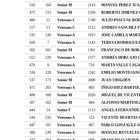
510
164
Senior M
2143
MANUEL PEREZ JU
475
153
Senior M
1294
ROBERTO JIMENEZ
496
12
Veterano C
1740
JULIO PASCUAL RO
517
13
Veterano C
2112
ANDRES SANCHEZ 
535
230
Veterano A
1915
JOSE LAMELA MART
458
7
Veterana A
1145
TERESA RODRIGUE
502
161
Senior M
1361
FRANCISCO DE BO
512
220
Veterano A
1577
ANDRÉS HORCAJO 
476
9
Veterana A
710
MARTA VALLE LAG
534
229
Veterano A
1242
EMILIO MONTEJAN
537
173
Senior M
2009
JUAN URIGOEN
471
203
Veterano A
803
IÑIGO DIEZ BARTO
499
160
Senior M
2020
MIGUEL DE VICENT
507
162
Senior M
604
ALFONSO MARTINEZ
444
14
Senior F
1113
ANGELA FERNANDE
544
232
Veterano A
152
VICENTE HUERTAS
447
191
Veterano A
867
PABLO GONZALEZ-
560
239
Veterano A
1944
MANUEL REVUELTA
477
204
Veterano A
968
FRANCISCO JAVIER