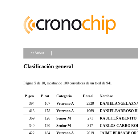
<< Volver
Clasificación general
Página 5 de 10, mostrando 100 corredores de un total de 941
P. gen.
P. cat.
Categoría
Dorsal
Nombre
394
167
Veterano A
2329
DANIEL ANGEL AZ
413
178
Veterano A
1969
DANIEL BARROSO H
369
126
Senior M
271
RAUL PEÑA BENITO
349
120
Senior M
317
CARLOS CARRO RO
422
184
Veterano A
2019
JAIME BERSABE OR