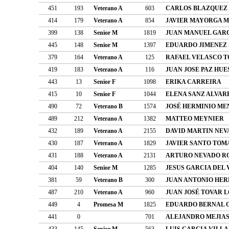
451
193
Veterano A
603
CARLOS BLAZQUEZ
414
179
Veterano A
854
JAVIER MAYORGA 
399
138
Senior M
1819
JUAN MANUEL GAR
445
148
Senior M
1397
EDUARDO JIMENEZ
379
164
Veterano A
125
RAFAEL VELASCO 
419
183
Veterano A
116
JUAN JOSE PAZ HUE
443
13
Senior F
1098
ERIKA CARREIRA
415
10
Senior F
1044
ELENA SANZ ALVAR
490
72
Veterano B
1574
JOSÉ HERMINIO ME
489
212
Veterano A
1382
MATTEO MEYNIER
432
189
Veterano A
2155
DAVID MARTIN NEV
430
187
Veterano A
1829
JAVIER SANTO TO
431
188
Veterano A
2131
ARTURO NEVADO R
404
140
Senior M
1285
JESUS GARCIA DEL 
381
59
Veterano B
300
JUAN ANTONIO HER
487
210
Veterano A
960
JUAN JOSÉ TOVAR 
449
4
Promesa M
1825
EDUARDO BERNAL 
441
0
701
ALEJANDRO MEJIAS
433
145
Senior M
563
LUIS GARCIA VILL