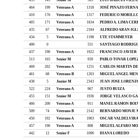
464
199
Veterano A
1318
JOSÉ PINAZO FERN
410
176
Veterano A
1317
FEDERICO MORILL
405
171
Veterano A
1834
PEDRO A. LIMA CER
435
67
Veterano B
2184
ALFREDO ARAN IGL
434
5
Veterana A
1198
UTE STAMMEYER
400
0
551
SANTIAGO RODRIG
437
190
Veterano A
1922
FRANCISCO JAVIER
513
165
Senior M
959
PABLO TOVAR LOPE
469
202
Veterano A
1251
CARLOS MARTIN DE
461
68
Veterano B
1203
MIGUEL ANGEL ME
438
5
Junior M
2343
JUAN JOSE LORENZ
522
224
Veterano A
967
JUSTO BUIZA
455
151
Senior M
1936
JORGE VELASCO G
466
200
Veterano A
911
MANEL RAMON BOI
509
74
Veterano B
2142
BERNARDO MONJE 
450
192
Veterano A
1903
OSCAR VALDELVIRA
457
196
Veterano A
808
MIGUEL ALFARO M
442
12
Senior F
1096
DIANA LOREDO