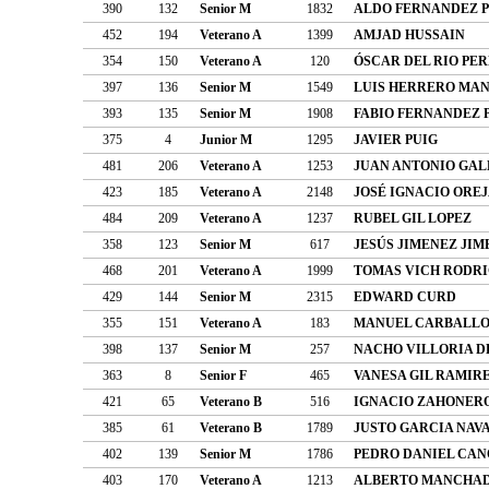
390
132
Senior M
1832
ALDO FERNANDEZ 
452
194
Veterano A
1399
AMJAD HUSSAIN
354
150
Veterano A
120
ÓSCAR DEL RIO PE
397
136
Senior M
1549
LUIS HERRERO MA
393
135
Senior M
1908
FABIO FERNANDEZ 
375
4
Junior M
1295
JAVIER PUIG
481
206
Veterano A
1253
JUAN ANTONIO GA
423
185
Veterano A
2148
JOSÉ IGNACIO ORE
484
209
Veterano A
1237
RUBEL GIL LOPEZ
358
123
Senior M
617
JESÚS JIMENEZ JIM
468
201
Veterano A
1999
TOMAS VICH RODR
429
144
Senior M
2315
EDWARD CURD
355
151
Veterano A
183
MANUEL CARBALLO
398
137
Senior M
257
NACHO VILLORIA D
363
8
Senior F
465
VANESA GIL RAMIR
421
65
Veterano B
516
IGNACIO ZAHONER
385
61
Veterano B
1789
JUSTO GARCIA NAV
402
139
Senior M
1786
PEDRO DANIEL CAN
403
170
Veterano A
1213
ALBERTO MANCHA