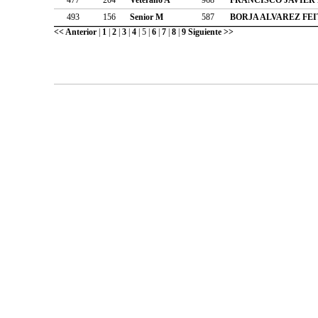
493
156
Senior M
587
BORJA ALVAREZ FE
<< Anterior
|
1
|
2
|
3
|
4
|
5
|
6
|
7
|
8
|
9
Siguiente >>