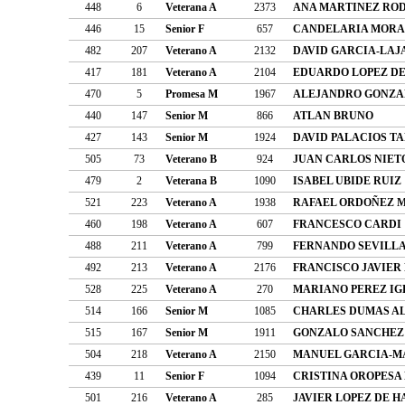
448
6
Veterana A
2373
ANA MARTINEZ RO
446
15
Senior F
657
CANDELARIA MORA
482
207
Veterano A
2132
DAVID GARCIA-LAJ
417
181
Veterano A
2104
EDUARDO LOPEZ DE
470
5
Promesa M
1967
ALEJANDRO GONZA
440
147
Senior M
866
ATLAN BRUNO
427
143
Senior M
1924
DAVID PALACIOS T
505
73
Veterano B
924
JUAN CARLOS NIET
479
2
Veterana B
1090
ISABEL UBIDE RUIZ
521
223
Veterano A
1938
RAFAEL ORDOÑEZ 
460
198
Veterano A
607
FRANCESCO CARDI
488
211
Veterano A
799
FERNANDO SEVILL
492
213
Veterano A
2176
FRANCISCO JAVIER
528
225
Veterano A
270
MARIANO PEREZ IG
514
166
Senior M
1085
CHARLES DUMAS A
515
167
Senior M
1911
GONZALO SANCHEZ
504
218
Veterano A
2150
MANUEL GARCIA-
439
11
Senior F
1094
CRISTINA OROPESA
501
216
Veterano A
285
JAVIER LOPEZ DE 