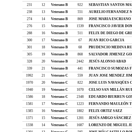
231
12
Veterano B
922
SEBASTIAN SANTOS MA
238
13
Veterano B
551
AURELIO FERNANDEZ 
274
14
Veterano B
869
JOSE MARIA ESCRIANO
276
15
Veterano B
1539
FRANCISCO JAVIER DO
288
16
Veterano B
511
FELIX DE DIEGO DE GR
300
17
Veterano B
67
JUAN RICO GARCIA
301
18
Veterano B
68
PRUDENCIO MEDINA RU
305
19
Veterano B
868
SALVADOR JIMENEZ G
328
20
Veterano B
2442
JESÚS ALONSO ABAD
339
21
Veterano B
441
FRANCISCO SUMOZAS 
1992
21
Veterano C
559
JUAN JOSE MENDEZ JI
1970
20
Veterano C
822
JOSE LUIS NAVASQÜES 
1940
19
Veterano C
1070
CELSO SAN MILLÁN RU
1586
18
Veterano C
2348
EDUARDO BIURRUN GO
1581
17
Veterano C
1223
FERNANDO MAULEÓN 
1385
16
Veterano C
1802
FELIX ORTIZ SAEZ
1371
15
Veterano C
1201
JESÚS AMIGO SÁNCHEZ
1338
14
Veterano C
1687
LORENZO DE MIGUEL J
1291
13
Veterano C
585
JOSE MÂª CASTILLO R