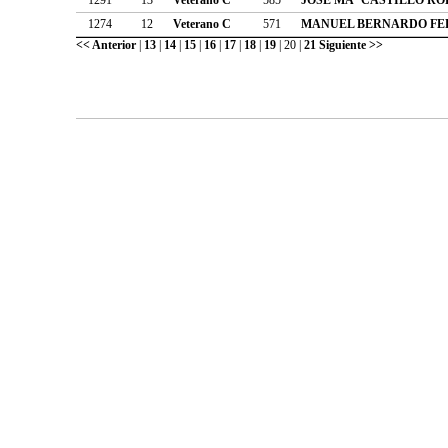
1274
12
Veterano C
571
MANUEL BERNARDO F
<< Anterior
|
13
|
14
|
15
|
16
|
17
|
18
|
19
|
20
|
21
Siguiente >>