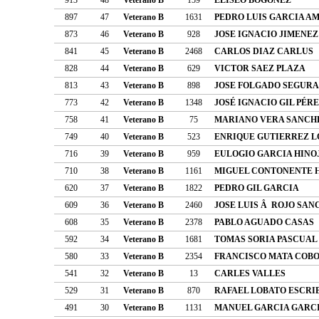
897
47
Veterano B
1631
PEDRO LUIS GARCIA A
873
46
Veterano B
928
JOSE IGNACIO JIMENEZ
841
45
Veterano B
2468
CARLOS DIAZ CARLUS
828
44
Veterano B
629
VICTOR SAEZ PLAZA
813
43
Veterano B
898
JOSE FOLGADO SEGURA
773
42
Veterano B
1348
JOSÉ IGNACIO GIL PÉR
758
41
Veterano B
75
MARIANO VERA SANCH
749
40
Veterano B
523
ENRIQUE GUTIERREZ L
716
39
Veterano B
959
EULOGIO GARCIA HINO
710
38
Veterano B
1161
MIGUEL CONTONENTE 
620
37
Veterano B
1822
PEDRO GIL GARCIA
609
36
Veterano B
2460
JOSE LUIS Â ROJO SAN
608
35
Veterano B
2378
PABLO AGUADO CASAS
592
34
Veterano B
1681
TOMAS SORIA PASCUAL
580
33
Veterano B
2354
FRANCISCO MATA COB
541
32
Veterano B
13
CARLES VALLES
529
31
Veterano B
870
RAFAEL LOBATO ESCRI
491
30
Veterano B
1131
MANUEL GARCIA GARC