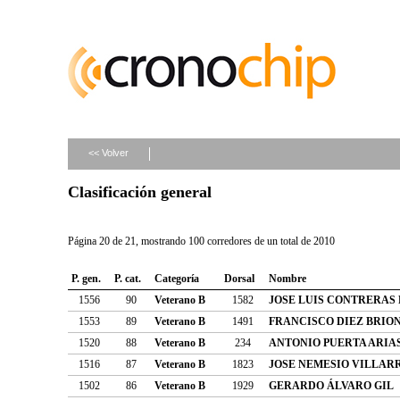
<< Volver
Clasificación general
Página 20 de 21, mostrando 100 corredores de un total de 2010
P. gen.
P. cat.
Categoría
Dorsal
Nombre
1556
90
Veterano B
1582
JOSE LUIS CONTRERAS
1553
89
Veterano B
1491
FRANCISCO DIEZ BRIO
1520
88
Veterano B
234
ANTONIO PUERTA ARIA
1516
87
Veterano B
1823
JOSE NEMESIO VILLAR
1502
86
Veterano B
1929
GERARDO ÁLVARO GIL