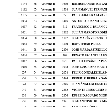
1144
66
Veterano B
1619
RAIMUNDO SANTOS GA
1132
65
Veterano B
1508
JUAN MANUEL FERNAN
1105
64
Veterano B
656
PABLO FIGUERA ALVAR
1084
63
Veterano B
1446
ANTONIO LOZANO BRIZ
1067
62
Veterano B
512
FRANCISCO J. PALAN C
1061
61
Veterano B
1362
JULIÁN MAROTO RODR
1054
60
Veterano B
1197
JOSE MARÍA VERA TRE
1044
59
Veterano B
1509
RAFA TEBAR PEREZ
1041
58
Veterano B
2450
JOSÉ MARÍA ASTUDILL
1034
57
Veterano B
169
RENATO PACANELLA E
1017
56
Veterano B
1691
PABLO FERNÁNDEZ PL
1016
55
Veterano B
1098
JOSE LUIS RIVAS MART
957
54
Veterano B
2058
FÉLIX GONZALEZ BLA
952
53
Veterano B
1494
ROBERTO HERRAIZ SA
941
52
Veterano B
2346
JUAN ÁNGEL ALONSO C
940
51
Veterano B
2362
VICENTE JESÚS GINÉS 
939
50
Veterano B
2356
EUSEBIO AGUADO MIG
936
49
Veterano B
1941
JOSE ANTONIO RUIZ M
913
48
Veterano B
159
ELISEO BOGÓNEZ