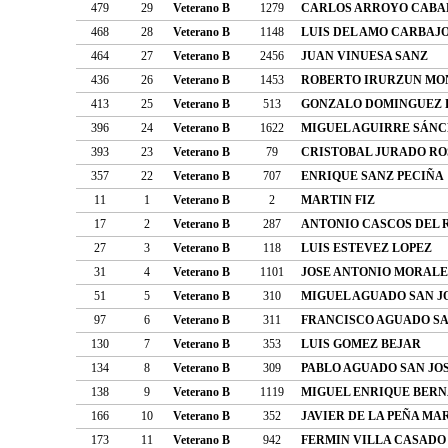
479
29
Veterano B
1279
CARLOS ARROYO CABA
468
28
Veterano B
1148
LUIS DEL AMO CARBAJ
464
27
Veterano B
2456
JUAN VINUESA SANZ
436
26
Veterano B
1453
ROBERTO IRURZUN M
413
25
Veterano B
513
GONZALO DOMINGUEZ 
396
24
Veterano B
1622
MIGUEL AGUIRRE SÁNC
393
23
Veterano B
79
CRISTOBAL JURADO RO
357
22
Veterano B
707
ENRIQUE SANZ PECIÑA
11
1
Veterano B
2
MARTIN FIZ
17
2
Veterano B
287
ANTONIO CASCOS DEL 
27
3
Veterano B
118
LUIS ESTEVEZ LOPEZ
31
4
Veterano B
1101
JOSE ANTONIO MORALE
51
5
Veterano B
310
MIGUEL AGUADO SAN J
97
6
Veterano B
311
FRANCISCO AGUADO SA
130
7
Veterano B
353
LUIS GOMEZ BEJAR
134
8
Veterano B
309
PABLO AGUADO SAN JO
138
9
Veterano B
1119
MIGUEL ENRIQUE BERN
166
10
Veterano B
352
JAVIER DE LA PEÑA MA
173
11
Veterano B
942
FERMIN VILLA CASADO