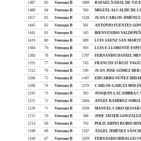
1487
85
Veterano B
1989
RAFAEL NADAL DE VIC
1480
84
Veterano B
560
MIGUEL ALCALDE DE L
1457
83
Veterano B
1528
JUAN CARLOS JIMÉNEZ
1445
82
Veterano B
391
ANTONIO FUENTES GO
1441
81
Veterano B
245
BIENVENIDO VALDEPEÑ
1419
80
Veterano B
609
LUIS SAENZ SAN MART
1384
79
Veterano B
593
LUIS F. LLORENTE ESPE
1383
78
Veterano B
1787
FERNANDO DANIEL ME
1331
77
Veterano B
743
FRANCISCO RUIZ YAGÜ
1312
76
Veterano B
190
JUAN JOSE GÓMEZ HER
1266
75
Veterano B
1497
EDUARDO NÚÑEZ HIDA
1260
74
Veterano B
2370
CARLOS GARCÍA MOLI
1245
73
Veterano B
363
JOAQUIN LACAMBRA C
1231
72
Veterano B
2084
ANGEL RAMIREZ SORI
1230
71
Veterano B
1058
MANUEL CARO QUIJAD
1215
70
Veterano B
368
JOSE JAVIER GONZALEZ
1214
69
Veterano B
702
POLICARPIO RUBIO HO
1199
68
Veterano B
1187
ÁNGEL JIMÉNEZ SÁNCH
1160
67
Veterano B
2459
FERNANDO HIDALGO S