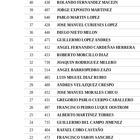
40
438
ROLANDO FERNANDEZ MACEIN
39
497
JORGE EXPOSITO MARTINEZ
38
640
PABLO MARTIN LOPEZ
37
428
JOSE MANUEL CURIESES LOPEZ
36
446
DIEGO NIETO MELON
35
475
GUILLERMO LOPEZ ANDRES
34
412
ANGEL FERNANDO CARDEÑAS HERRERA
33
453
ROBERTO MORCILLO DIAZ
32
739
JOAQUIN RODRIGUEZ MELERO
31
514
ANGEL BARRIOPEDRO ZAZO
30
485
LUIS MIGUEL DIAZ RUBIO
29
489
ANDRES VELAZQUEZ CRESPO
28
452
JOSE MANUEL MORALES CHICO
27
431
GREGORIO PABLO CUERPO CABALLERO
26
487
FRANCISCO PEDRO LUQUE OOSTROM
25
413
ALBERTO MARTINEZ TORRES
24
735
GUILLERMO DEL CAMPO JIMENEZ
23
404
RAFAEL COBO CASTAÑO
22
473
FRANCISCO VARON SANCHEZ