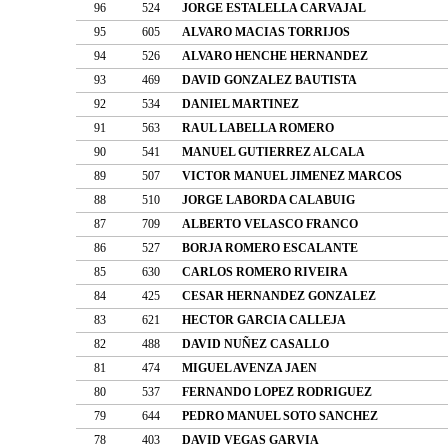
96
524
JORGE ESTALELLA CARVAJAL
95
605
ALVARO MACIAS TORRIJOS
94
526
ALVARO HENCHE HERNANDEZ
93
469
DAVID GONZALEZ BAUTISTA
92
534
DANIEL MARTINEZ
91
563
RAUL LABELLA ROMERO
90
541
MANUEL GUTIERREZ ALCALA
89
507
VICTOR MANUEL JIMENEZ MARCOS
88
510
JORGE LABORDA CALABUIG
87
709
ALBERTO VELASCO FRANCO
86
527
BORJA ROMERO ESCALANTE
85
630
CARLOS ROMERO RIVEIRA
84
425
CESAR HERNANDEZ GONZALEZ
83
621
HECTOR GARCIA CALLEJA
82
488
DAVID NUÑEZ CASALLO
81
474
MIGUEL AVENZA JAEN
80
537
FERNANDO LOPEZ RODRIGUEZ
79
644
PEDRO MANUEL SOTO SANCHEZ
78
403
DAVID VEGAS GARVIA