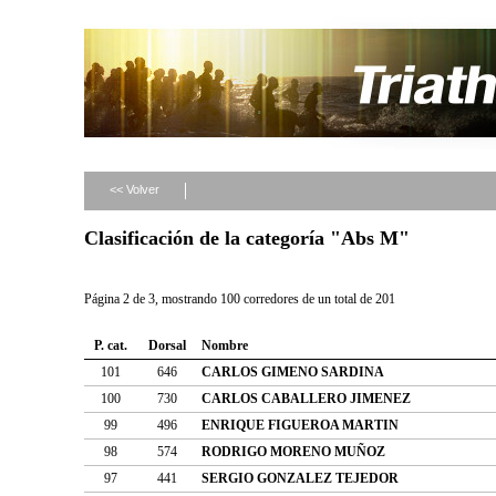
<< Volver
Clasificación de la categoría "Abs M"
Página 2 de 3, mostrando 100 corredores de un total de 201
P. cat.
Dorsal
Nombre
101
646
CARLOS GIMENO SARDINA
100
730
CARLOS CABALLERO JIMENEZ
99
496
ENRIQUE FIGUEROA MARTIN
98
574
RODRIGO MORENO MUÑOZ
97
441
SERGIO GONZALEZ TEJEDOR