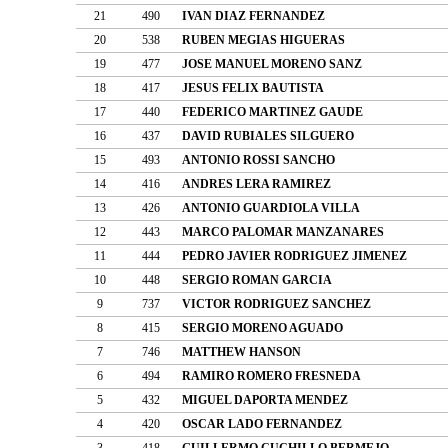
21
490
IVAN DIAZ FERNANDEZ
20
538
RUBEN MEGIAS HIGUERAS
19
477
JOSE MANUEL MORENO SANZ
18
417
JESUS FELIX BAUTISTA
17
440
FEDERICO MARTINEZ GAUDE
16
437
DAVID RUBIALES SILGUERO
15
493
ANTONIO ROSSI SANCHO
14
416
ANDRES LERA RAMIREZ
13
426
ANTONIO GUARDIOLA VILLA
12
443
MARCO PALOMAR MANZANARES
11
444
PEDRO JAVIER RODRIGUEZ JIMENEZ
10
448
SERGIO ROMAN GARCIA
9
737
VICTOR RODRIGUEZ SANCHEZ
8
415
SERGIO MORENO AGUADO
7
746
MATTHEW HANSON
6
494
RAMIRO ROMERO FRESNEDA
5
432
MIGUEL DAPORTA MENDEZ
4
420
OSCAR LADO FERNANDEZ
3
418
GUILLERMO CUCHILLO BERMEJO