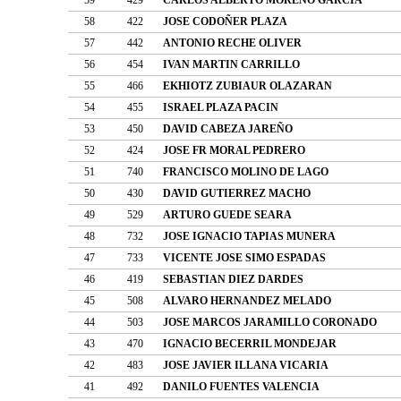
58
422
JOSE CODOÑER PLAZA
57
442
ANTONIO RECHE OLIVER
56
454
IVAN MARTIN CARRILLO
55
466
EKHIOTZ ZUBIAUR OLAZARAN
54
455
ISRAEL PLAZA PACIN
53
450
DAVID CABEZA JAREÑO
52
424
JOSE FR MORAL PEDRERO
51
740
FRANCISCO MOLINO DE LAGO
50
430
DAVID GUTIERREZ MACHO
49
529
ARTURO GUEDE SEARA
48
732
JOSE IGNACIO TAPIAS MUNERA
47
733
VICENTE JOSE SIMO ESPADAS
46
419
SEBASTIAN DIEZ DARDES
45
508
ALVARO HERNANDEZ MELADO
44
503
JOSE MARCOS JARAMILLO CORONADO
43
470
IGNACIO BECERRIL MONDEJAR
42
483
JOSE JAVIER ILLANA VICARIA
41
492
DANILO FUENTES VALENCIA