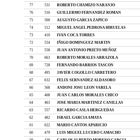
77
531
ROBERTO CHAMIZO NARANJO
76
516
GUILLERMO FERNANDEZ ROMAN
75
500
AUGUSTO GARCIA ZAPICO
74
512
MIGUEL ANGEL PEDROSA HIRUELAS
73
410
IVAN COCA TORRES
72
554
IÑIGO DOMINGUEZ MARTIN
71
558
JUAN ANTONIO PRIETO MUÑOZ
70
663
ROBERTO MORALES ARRAZOLA
69
728
FERNANDO BARRIOS TASCON
68
495
JAVIER COGOLLO CARRETERO
67
632
FELIX SERNANDEZ ALDASORO
66
568
ANDONI JOSU LEON VARELA
65
468
JUAN CARLOS MORALES CHICO
64
463
JOSE MARIA MARTINEZ CANILLAS
63
557
RICARDO CASLA HERGUEDAS
62
482
ISRAEL GARCIA AMAYA
61
622
MARIO CANTOS APARICIO
60
479
LUIS MIGUEL LUCERO CAMACHO
59
429
CARLOS ALBERTO MORENO GARCIA