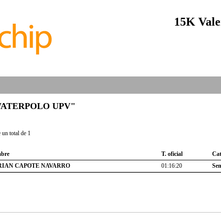
15K Vale
b "WATERPOLO UPV"
un total de 1
bre
T. oficial
Cat
RIAN CAPOTE NAVARRO
01:16:20
Sen