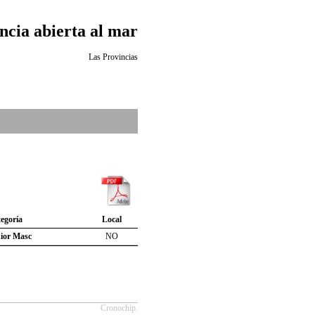
ncia abierta al mar
Las Provincias
egoría
Local
ior Masc
NO
Cronochip.