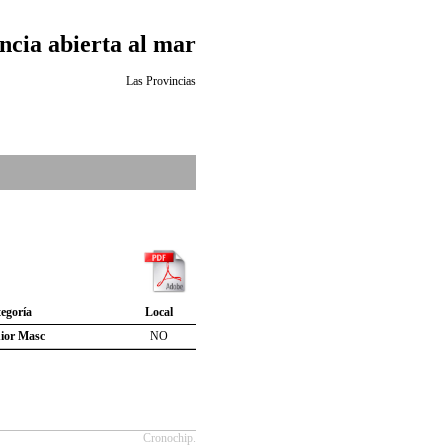
ncia abierta al mar
Las Provincias
egoría
Local
ior Masc
NO
Cronochip.