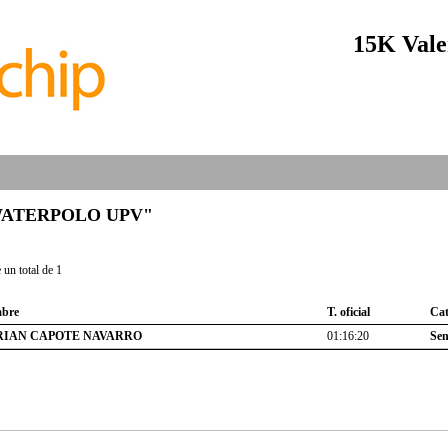
15K Vale
b "WATERPOLO UPV"
un total de 1
bre
T. oficial
Cat
RIAN CAPOTE NAVARRO
01:16:20
Sen