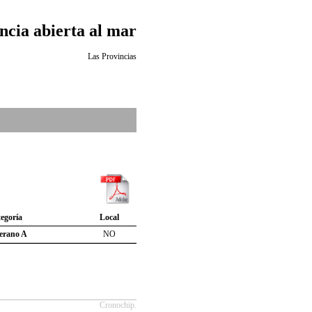
ncia abierta al mar
Las Provincias
egoría
Local
erano A
NO
Cronochip.