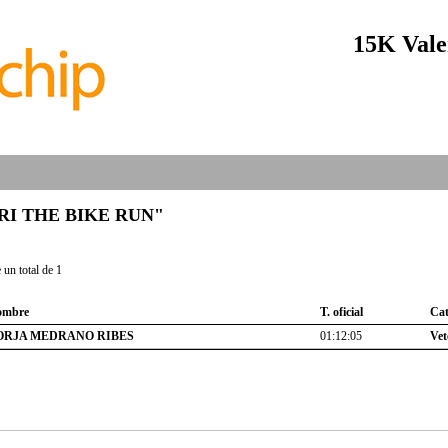
15K Vale
 "TRI THE BIKE RUN"
un total de 1
ombre
T. oficial
Cat
ORJA MEDRANO RIBES
01:12:05
Vet