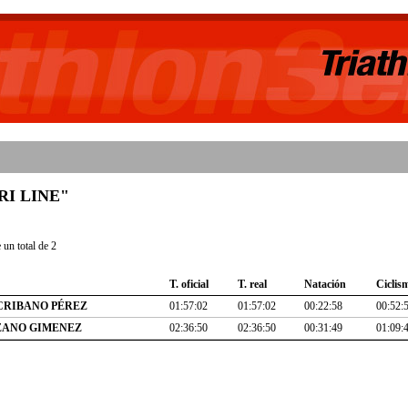
"TRI LINE"
un total de 2
T. oficial
T. real
Natación
Ciclis
CRIBANO PÉREZ
01:57:02
01:57:02
00:22:58
00:52:
ZANO GIMENEZ
02:36:50
02:36:50
00:31:49
01:09: