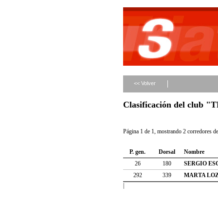
<< Volver
Clasificación del club 
Página 1 de 1, mostrando 2 corredores de 
P. gen.
Dorsal
Nombre
26
180
SERGIO ES
292
339
MARTA LO
|