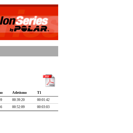
mo
Atletismo
T1
59
00:39:20
00:01:42
46
00:52:09
00:03:03