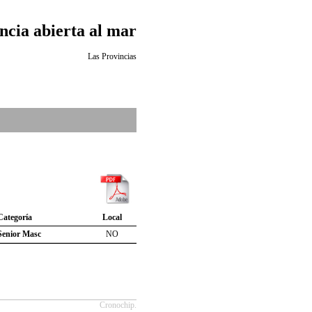
ncia abierta al mar
Las Provincias
Categoría
Local
Senior Masc
NO
Cronochip.