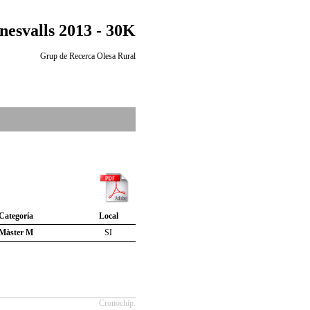
nesvalls 2013 - 30K
Grup de Recerca Olesa Rural
Categoría
Local
Màster M
SI
Cronochip.