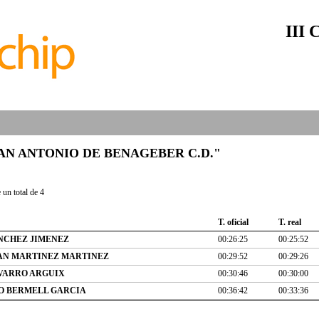
III 
ub "SAN ANTONIO DE BENAGEBER C.D."
un total de 4
T. oficial
T. real
NCHEZ JIMENEZ
00:26:25
00:25:52
AN MARTINEZ MARTINEZ
00:29:52
00:29:26
VARRO ARGUIX
00:30:46
00:30:00
O BERMELL GARCIA
00:36:42
00:33:36