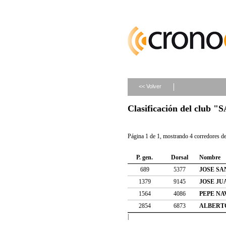
<< Volver
Clasificación del cl
Página 1 de 1, mostrando 4 corredores de 
P. gen.
Dorsal
Nombre
689
5377
JOSE SA
1379
9145
JOSE JU
1564
4086
PEPE NA
2854
6873
ALBERT
|