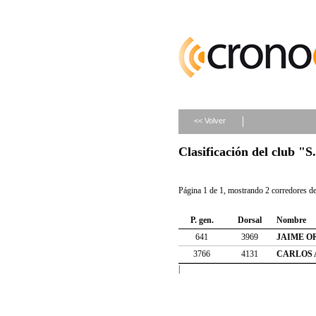
<< Volver
Clasificación del club 
Página 1 de 1, mostrando 2 corredores de 
P. gen.
Dorsal
Nombre
641
3969
JAIME O
3766
4131
CARLOS 
|