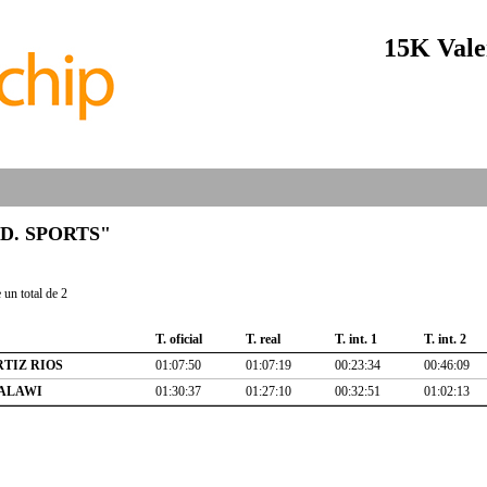
15K Vale
"S.D. SPORTS"
un total de 2
T. oficial
T. real
T. int. 1
T. int. 2
RTIZ RIOS
01:07:50
01:07:19
00:23:34
00:46:09
ALAWI
01:30:37
01:27:10
00:32:51
01:02:13