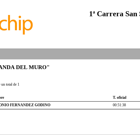
1ª Carrera San 
b "PANDA DEL MURO"
un total de 1
re
T. oficial
ONIO FERNANDEZ GODINO
00:51:38