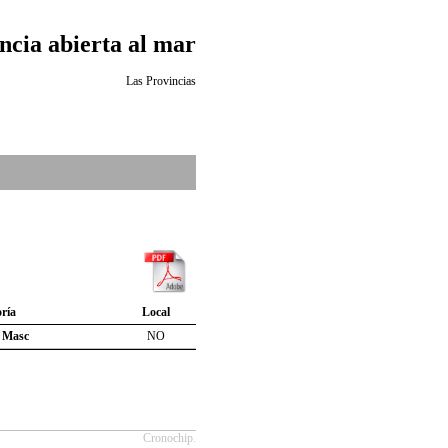
ncia abierta al mar
Las Provincias
ría
Local
 Masc
NO
Cronochip.